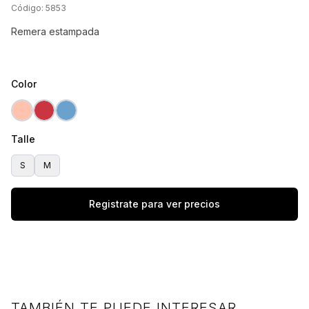
Código:
5853
Color
JRY SALMON
JRY ROJO
JRY CELESTE
Talle
S
M
Registrate para ver precios
TAMBIÉN TE PUEDE INTERESAR