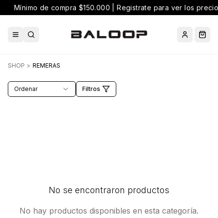
Mínimo de compra $150.000 | Registrate para ver los preci
Abrir menú
Buscar
Cuenta
Carr
SHOP
>
REMERAS
Ordenar
Filtros
No se encontraron productos
No hay productos disponibles en esta categoría.